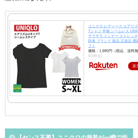
ユニクロ レディース エアリズ
Tシャツ 半袖 シームレス UNI
サラサラ インナー ストレッチ
防臭 ブランド 新品 正規品 通販 
フト
価格：1,980円（税込、送料無
4/1時点)
楽
【センス不要】ユニクロの服装が一瞬で垢