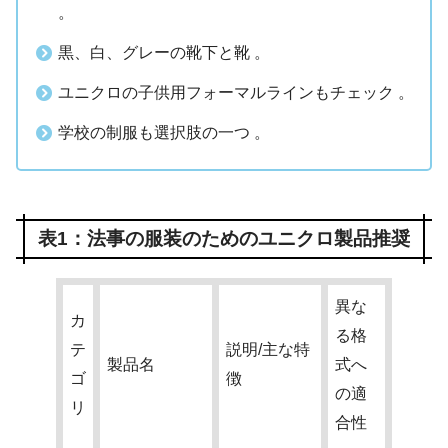
。
黒、白、グレーの靴下と靴 。
ユニクロの子供用フォーマルラインもチェック 。
学校の制服も選択肢の一つ 。
表1：法事の服装のためのユニクロ製品推奨
異な
カ
る格
テ
説明/主な特
製品名
式へ
ゴ
徴
の適
リ
合性