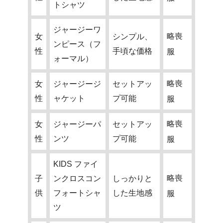
トシャツ
ジャージーワ
略喪
女
シンプル、
ンピース（フ
性
手頃な価格
服
ォーマル）
略喪
女
ジャージージ
セットアッ
性
ャケット
プ可能
服
略喪
女
ジャージーパ
セットアッ
性
ンツ
プ可能
服
KIDS ファイ
略喪
子
ンクロスコン
しっかりと
供
フォートシャ
した生地感
服
ツ