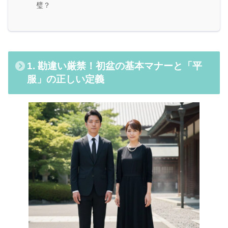
璧？
1. 勘違い厳禁！初盆の基本マナーと「平
服」の正しい定義