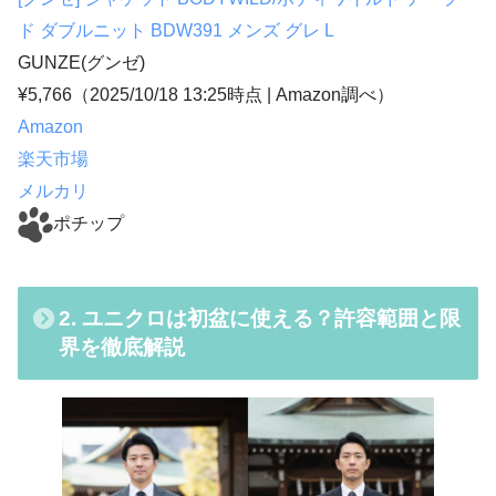
ド ダブルニット BDW391 メンズ グレ L
GUNZE(グンゼ)
¥5,766
（2025/10/18 13:25時点 | Amazon調べ）
Amazon
楽天市場
メルカリ
ポチップ
2. ユニクロは初盆に使える？許容範囲と限
界を徹底解説