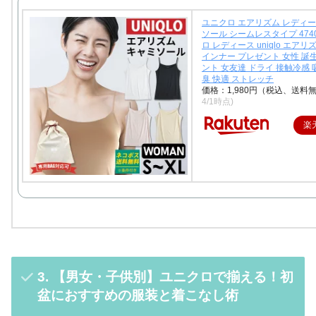
ユニクロ エアリズム レディー
ソール シームレスタイプ 4740
ロ レディース uniqlo エアリ
インナー プレゼント 女性 誕
ント 女友達 ドライ 接触冷感 
臭 快適 ストレッチ
価格：1,980円（税込、送料無
4/1時点)
楽
3. 【男女・子供別】ユニクロで揃える！初
盆におすすめの服装と着こなし術