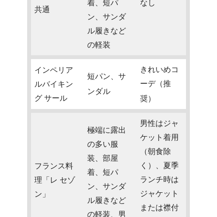
着、短パ
なし
共通
ン、サンダ
ル履きなど
の軽装
きれいめコ
インペリア
短パン、サ
ーデ（推
ルバイキン
ンダル
グ サール
奨）
男性はジャ
極端に露出
ケット着用
の多い服
（朝食除
装、部屋
く）、夏季
フランス料
着、短パ
ランチ時は
理「レ セゾ
ン、サンダ
ジャケット
ン」
ル履きなど
または襟付
の軽装、男