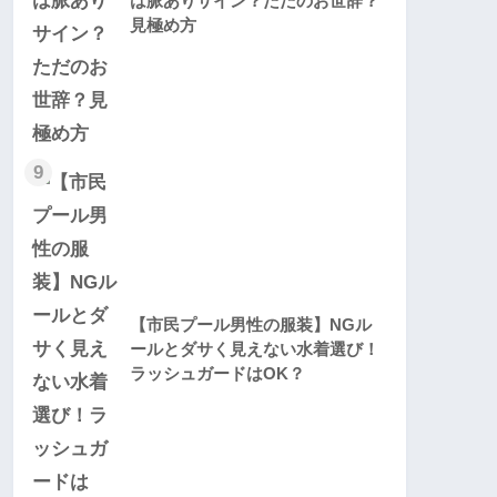
は脈ありサイン？ただのお世辞？
見極め方
9
【市民プール男性の服装】NGル
ールとダサく見えない水着選び！
ラッシュガードはOK？