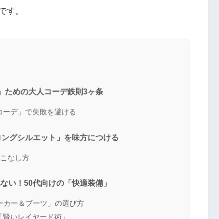
です。
い」ための大人コーデ鉄則3ヶ条
ンコーデ」で失敗を避ける
「ロングシルエット」を味方につける
着こなし方
疲れない！50代向けの「快適装備」
スニーカー＆ブーツ」の選び方
る「賢いレイヤード術」