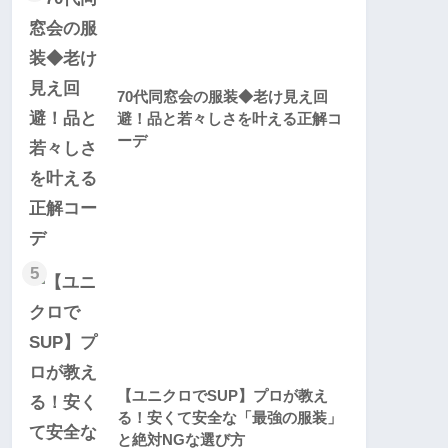
70代同窓会の服装◆老け見え回
避！品と若々しさを叶える正解コ
ーデ
5
【ユニクロでSUP】プロが教え
る！安くて安全な「最強の服装」
と絶対NGな選び方