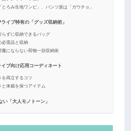
派は「とろみ生地ワンピ」、パンツ派は「ガウチョ」
POPライブ特有の「グッズ収納術」
を折らずに収納できるバッグ
代の必需品と収納
で邪魔にならない荷物一括収納術
OPライブ向け応用コーディネート
ブさを両立するコツ
しさと体裁を保つアイテム
かない「大人モノトーン」