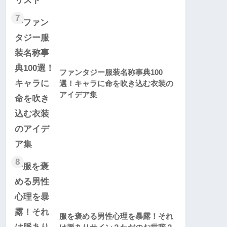
7
ファンタジー服装名称事典100
選！キャラに命を吹き込む衣装の
アイデア集
8
服を褒める男性心理を暴露！それ