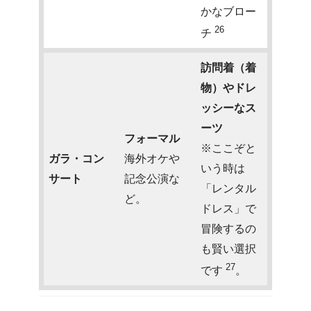
かなブロー
26
チ
訪問着（着
物）やドレ
ッシーなス
ーツ
フォーマル
※ここぞと
ガラ・コン
海外オケや
いう時は
サート
記念公演な
「レンタル
ど。
ドレス」で
冒険するの
も賢い選択
27
です
。