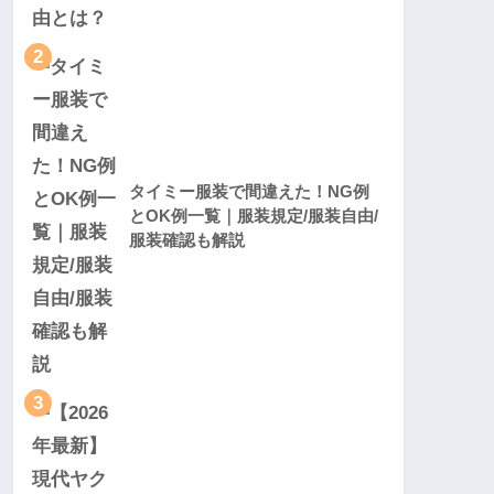
2
タイミー服装で間違えた！NG例
とOK例一覧｜服装規定/服装自由/
服装確認も解説
3