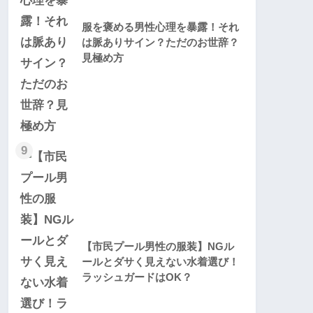
服を褒める男性心理を暴露！それ
は脈ありサイン？ただのお世辞？
見極め方
9
【市民プール男性の服装】NGル
ールとダサく見えない水着選び！
ラッシュガードはOK？