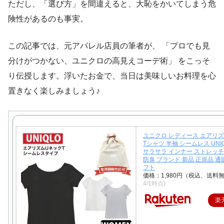
ただし、「選び方」を間違えると、大恥をかいてしまう危
険性があるのも事実。
この記事では、元アパレル店員の筆者が、 「プロでも見
分けがつかない、ユニクロの高見えコーデ術」 をこっそ
り伝授します。浮いたお金で、当日は美味しいお料理を心
置きなく楽しみましょう♪
ユニクロ レディース エアリズ
Tシャツ 半袖 シームレス UNI
サラサラ インナー ストレッチ
防臭 ブランド 新品 正規品 通販 
フト
価格：1,980円（税込、送料無
4/1時点)
楽