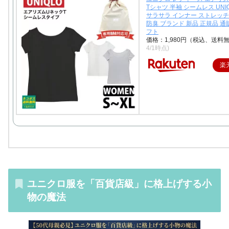
Tシャツ 半袖 シームレス UNI
サラサラ インナー ストレッチ
防臭 ブランド 新品 正規品 通販 
フト
価格：1,980円（税込、送料無
4/1時点)
楽
ユニクロ服を「百貨店級」に格上げする小
物の魔法