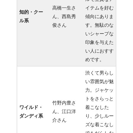
高橋一生さ
イテムを好む
知的・クー
ん、西島秀
傾向にありま
ル系
俊さん
す。無駄のな
いシャープな
印象を与えた
い人におすす
めです。
渋くて男らし
い雰囲気が魅
力。ジャケッ
トをさらっと
竹野内豊さ
ワイルド・
着こなした
ん、江口洋
ダンディ系
り、少しルー
介さん
ズな着こなし