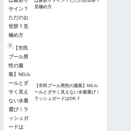
は脈ありサイン？ただのお世辞？
見極め方
9
【市民プール男性の服装】NGル
ールとダサく見えない水着選び！
ラッシュガードはOK？