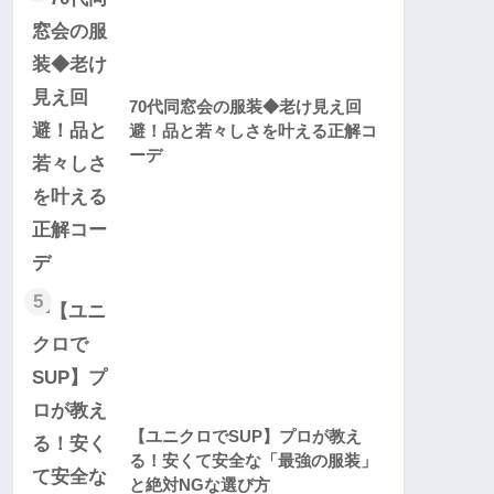
70代同窓会の服装◆老け見え回
避！品と若々しさを叶える正解コ
ーデ
5
【ユニクロでSUP】プロが教え
る！安くて安全な「最強の服装」
と絶対NGな選び方