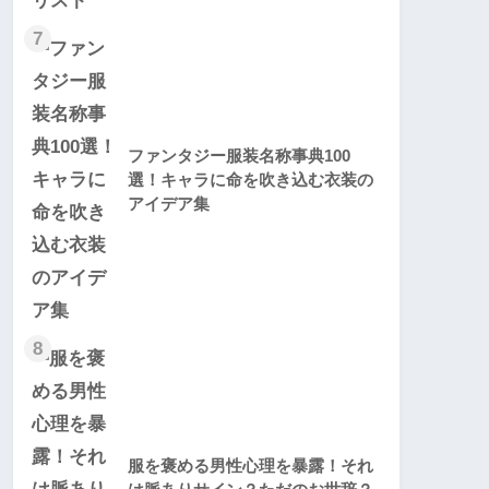
7
ファンタジー服装名称事典100
選！キャラに命を吹き込む衣装の
アイデア集
8
服を褒める男性心理を暴露！それ