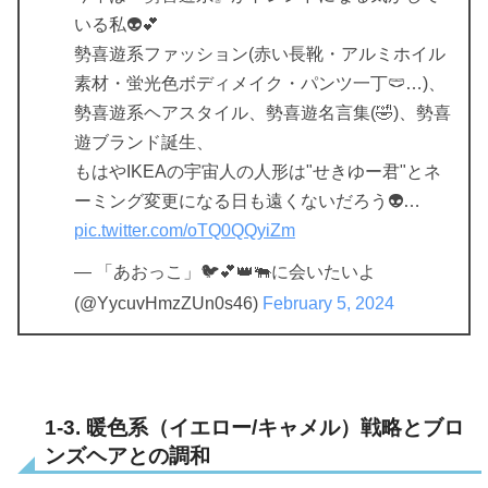
いる私👽💕
勢喜遊系ファッション(赤い長靴・アルミホイル
素材・蛍光色ボディメイク・パンツ一丁🩲…)、
勢喜遊系ヘアスタイル、勢喜遊名言集(🤣)、勢喜
遊ブランド誕生、
もはやIKEAの宇宙人の人形は"せきゆー君"とネ
ーミング変更になる日も遠くないだろう👽…
pic.twitter.com/oTQ0QQyiZm
— 「あおっこ」🐦💕👑🐃に会いたいよ
(@YycuvHmzZUn0s46)
February 5, 2024
1-3. 暖色系（イエロー/キャメル）戦略とブロ
ンズヘアとの調和