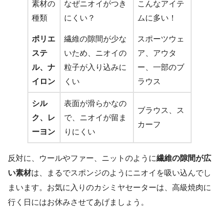
素材の
なぜニオイがつき
こんなアイテ
種類
にくい？
ムに多い！
ポリエ
繊維の隙間が少な
スポーツウェ
ステ
いため、ニオイの
ア、アウタ
ル、ナ
粒子が入り込みに
ー、一部のブ
イロン
くい
ラウス
シル
表面が滑らかなの
ブラウス、ス
ク、レ
で、ニオイが留ま
カーフ
ーヨン
りにくい
反対に、ウールやファー、ニットのように
繊維の隙間が広
い素材
は、まるでスポンジのようにニオイを吸い込んでし
まいます。お気に入りのカシミヤセーターは、高級焼肉に
行く日にはお休みさせてあげましょう。