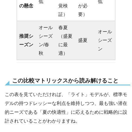
低
低
の懸念
覚検
が必
証）
要）
オール
春夏
オール
推奨シ
シーズ
（盛夏
盛夏
シーズ
ーズン
ン/春
に最
ン
秋
適）
この比較マトリックスから読み解けること
この表を見ていただければ、「ライト」モデルが、標準モ
デルの持つドレッシーな利点を維持しつつ、最も強い潜在
的ニーズである「夏の快適性」に応えるために戦略的に設
計されていることがわかりますね。