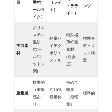
目
準/ウ
（ライ
トララ
ンツ
ールラ
ト）
イト）
イク）
ポリエ
ステル
特殊極
軽量ハ
標準素
混紡
薄軽量
主力素
イテク
材 + タ
(ウー
素材
材
ポリエ
ック構
ル/コ
(高密
ステル
造
ットン
度)
調)
標準的
極めて
（重厚
約15%
軽量
重量感
標準的
感あ
軽量化
（最軽
り）
量）