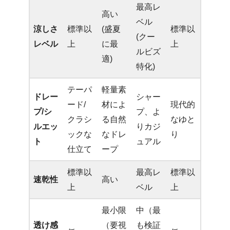
最高レ
高い
ベル
涼しさ
標準以
(盛夏
標準以
(クー
レベル
上
に最
上
ルビズ
適)
特化)
テーパ
軽量素
ドレー
シャー
ード/
材によ
現代的
プ/シ
プ、よ
クラシ
る自然
なゆと
ルエッ
りカジ
ックな
なドレ
り
ト
ュアル
仕立て
ープ
標準以
最高レ
標準以
速乾性
高い
上
ベル
上
最小限
中（最
透け感
（要視
も検証