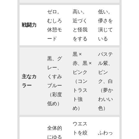
ゼロ。
高い。
低い。
むしろ
近づく
儚さを
戦闘力
休憩モ
と怪我
演じて
ード
をする
いる
黒 ×
パステ
黒、グ
赤、黒 ×
ル紫、
レー、
ピンク
ピン
主なカ
くすみ
（コン
ク、白
ラー
ブルー
トラス
（夢か
（彩度
ト強
わいい
低め）
め）
色）
ウエス
全体的
トを絞
ふわっ
にゆる