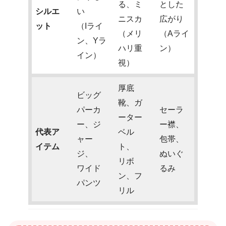
る、ミ
とした
シルエ
い
ニスカ
広がり
ット
（Iライ
（メリ
（Aライ
ン、Yラ
ハリ重
ン）
イン）
視）
厚底
ビッグ
靴、ガ
パーカ
セーラ
ーター
ー、ジ
ー襟、
代表ア
ベル
ャー
包帯、
イテム
ト、
ジ、
ぬいぐ
リボ
ワイド
るみ
ン、フ
パンツ
リル