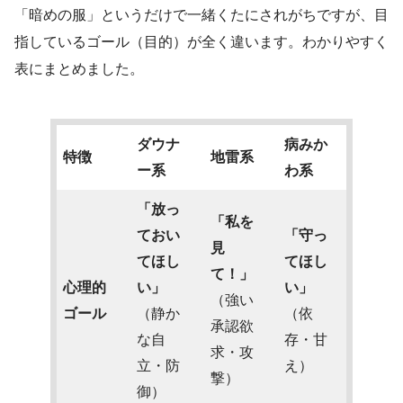
「暗めの服」というだけで一緒くたにされがちですが、目
指しているゴール（目的）が全く違います。わかりやすく
表にまとめました。
ダウナ
病みか
特徴
地雷系
ー系
わ系
「放っ
「私を
ておい
「守っ
見
てほし
てほし
て！」
心理的
い」
い」
（強い
ゴール
（静か
（依
承認欲
な自
存・甘
求・攻
立・防
え）
撃）
御）