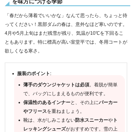
を味方につける季節
「春だから薄着でいいかな」なんて思ったら、ちょっと待
ってください！黒部ダムの春は、意外なほど寒いのです。
4月や5月上旬はまだ残雪が残り、気温が10℃を下回るこ
ともあります。特に標高が高い室堂平では、冬用コートが
欲しくなる寒さ。
服装のポイント
:
薄手のダウンジャケットは必須
。着脱が簡単
で、バッグにしまえるものが便利です。
保温性のあるインナー
と、その上に
パーカー
やフリース
を重ねましょう。
靴は、水がしみこまない
防水スニーカー
や
ト
レッキングシューズ
がおすすめです。雪の上