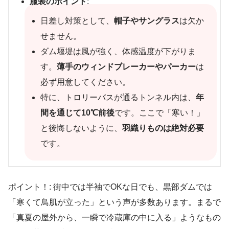
服装のポイント
:
日差し対策として、
帽子やサングラス
は欠か
せません。
ダム堰堤は風が強く、体感温度が下がりま
す。
薄手のウィンドブレーカーやパーカー
は
必ず用意してください。
特に、トロリーバスが通るトンネル内は、
年
間を通じて10℃前後
です。ここで「寒い！」
と後悔しないように、
羽織りものは絶対必要
です。
ポイント！: 街中では半袖でOKな日でも、黒部ダムでは
「寒くて鳥肌が立った」という声が多数あります。まるで
「真夏の屋外から、一瞬で冷蔵庫の中に入る」ようなもの