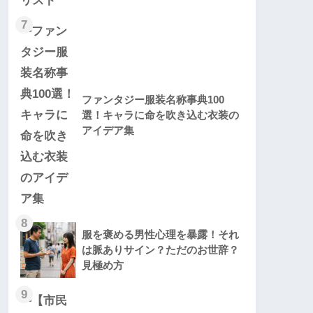
7
ファンタジー服装名称事典100
選！キャラに命を吹き込む衣装の
アイデア集
8
服を褒める男性心理を暴露！それ
は脈ありサイン？ただのお世辞？
見極め方
9