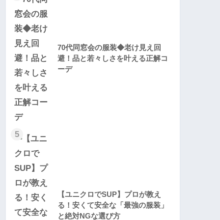
70代同窓会の服装◆老け見え回
避！品と若々しさを叶える正解コ
ーデ
5
【ユニクロでSUP】プロが教え
る！安くて安全な「最強の服装」
と絶対NGな選び方