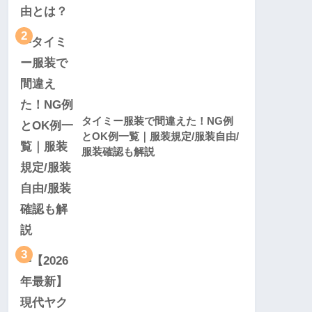
2
タイミー服装で間違えた！NG例
とOK例一覧｜服装規定/服装自由/
服装確認も解説
3