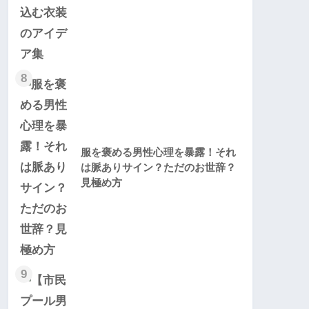
8
服を褒める男性心理を暴露！それ
は脈ありサイン？ただのお世辞？
見極め方
9