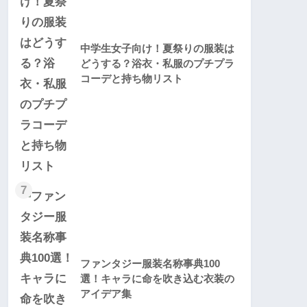
中学生女子向け！夏祭りの服装は
どうする？浴衣・私服のプチプラ
コーデと持ち物リスト
7
ファンタジー服装名称事典100
選！キャラに命を吹き込む衣装の
アイデア集