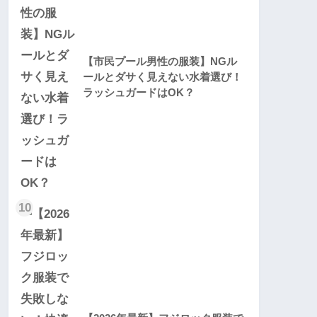
【市民プール男性の服装】NGル
ールとダサく見えない水着選び！
ラッシュガードはOK？
10