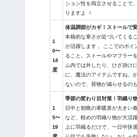
ション性を両立させることで
りますよ ！
体温調節がカギ！ストールで
本格的な寒さが近づいてくる
1
が活躍します 。ここでのポイ
0〜
ること。ストールやマフラー
14
ム内では外したり、ひざ掛けに
度
に、魔法のアイテムですね。
ないので、荷物が減らせるの
季節の変わり目対策！羽織り
1
日中と朝晩の寒暖差が大きい
5〜
など、軽めの羽織り物が大活躍
19
上に羽織るだけで、一日中快
度
り目でも失敗しない、おしゃ