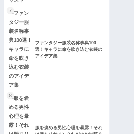
7
ファンタジー服装名称事典100
選！キャラに命を吹き込む衣装の
アイデア集
8
服を褒める男性心理を暴露！それ