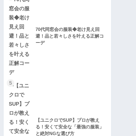
70代同窓会の服装◆老け見え回
避！品と若々しさを叶える正解コ
ーデ
5
【ユニクロでSUP】プロが教え
る！安くて安全な「最強の服装」
と絶対NGな選び方