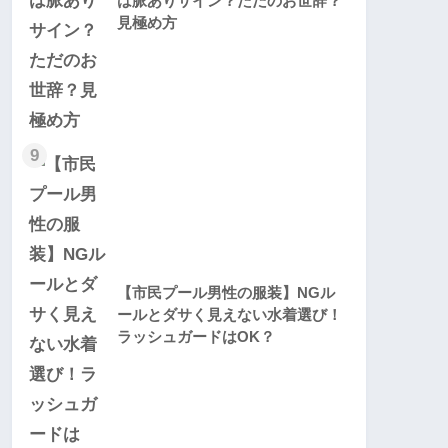
は脈ありサイン？ただのお世辞？
見極め方
9
【市民プール男性の服装】NGル
ールとダサく見えない水着選び！
ラッシュガードはOK？