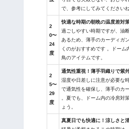
で、参考にしてみてくださいね
快適な時期の朝晩の温度差対
2
過ごしやすい時期ですが、油
0〜
あるため、薄手のカーディガ
24
くのがおすすめです 。ドーム
度
鳥のアイテムです。
通気性重視！薄手羽織りで紫
2
湿度や日差しに注意が必要な
5〜
で通気性を確保し、薄手のカ
29
。夏でも、ドーム内の冷房対
度
ょう。
真夏日でも快適に！涼しさと