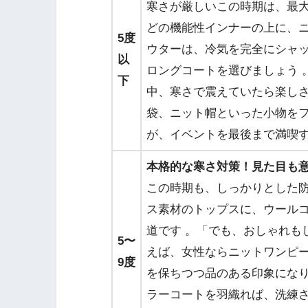
寒さが厳しいこの時期は、最
どの機能性インナーの上に、
5度
ウターは、冷気を完全にシャ
以
ロングコートを選びましょう 
下
中、寒さで震えていたら楽し
袋、ニット帽といった小物を
が、イベントを最後まで満喫
本格的な寒さ対策！見た目も
この時期も、しっかりとした
ス素材のトップスに、ウール
道です 。「でも、おしゃれも
5〜
えば、女性ならニットワンピ
9度
を保ちつつ品のある印象になり
ラーコートを羽織れば、洗練