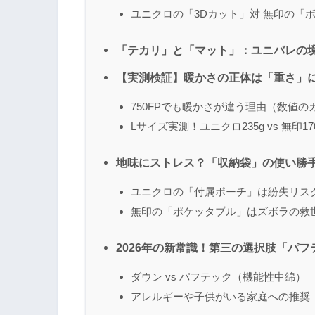
ユニクロの「3Dカット」対 無印の「
「テカリ」と「マット」：ユニバレの
【実測検証】暖かさの正体は「重さ」
750FPでも暖かさが違う理由（数値の
Lサイズ実測！ユニクロ235g vs 無印1
地味にストレス？「収納袋」の使い勝
ユニクロの「付属ポーチ」は紛失リス
無印の「ポケッタブル」はズボラの救
2026年の新常識！第三の選択肢「パ
ダウン vs パフテック（機能性中綿）
アレルギーや子供がいる家庭への推奨