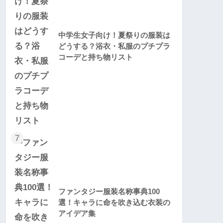
中学生女子向け！夏祭りの服装は
どうする？浴衣・私服のプチプラ
コーデと持ち物リスト
7
ファンタジー服装名称事典100
選！キャラに命を吹き込む衣装の
アイデア集