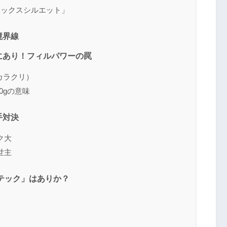
ボックスシルエット」
境界線
にあり！フィルパワーの罠
カラクリ）
70gの意味
手対決
ク大
世主
フテック」はありか？