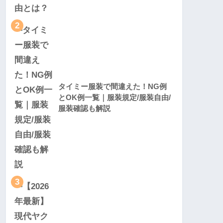
2
タイミー服装で間違えた！NG例
とOK例一覧｜服装規定/服装自由/
服装確認も解説
3