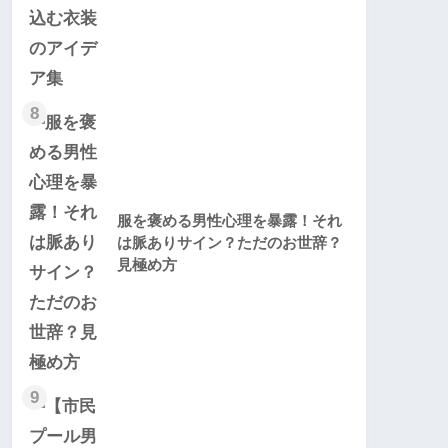
8
服を褒める男性心理を暴露！それ
は脈ありサイン？ただのお世辞？
見極め方
9