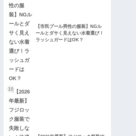
【市民プール男性の服装】NGル
ールとダサく見えない水着選び！
ラッシュガードはOK？
10