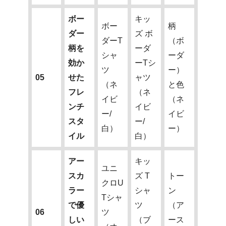
ボー
キッ
ボー
柄
ダー
ズ ボ
ダーT
（ボ
柄を
ーダ
シャ
ーダ
効か
ーTシ
ツ
ー）
05
せた
ャツ
（ネ
と色
フレ
（ネ
イビ
（ネ
ンチ
イビ
ー/
イビ
スタ
ー/
白）
ー）
イル
白）
アー
キッ
ユニ
スカ
ズ T
トー
クロU
ラー
シャ
ン
Tシャ
で優
ツ
（ア
06
ツ
しい
（ブ
ース