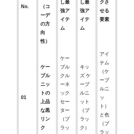
し最
し最
クさ
No.
（コ
強ア
強ア
せる
ーデ
イテ
イテ
要素
の方
ム
ム
向
性）
アイ
ケー
テム
ケー
ブル
キッ
（ケ
ブル
クル
ズ ケ
ーブ
ニッ
ーネ
ーブ
ルニ
トの
ック
ルニ
01
ッ
上品
セー
ット
ト）
な黒
ター
（ブ
と色
リン
（ブ
ラッ
（ブ
ク
ラッ
ク）
ラッ