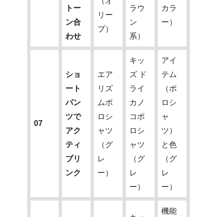
（オ
トー
ラウ
カラ
リー
ン合
ン
ー）
ブ）
わせ
系）
キッ
アイ
ショ
エア
ズ ド
テム
ート
リズ
ライ
（ポ
パン
ムポ
カノ
ロシ
ツで
ロシ
コポ
ャ
07
アク
ャツ
ロシ
ツ）
ティ
（グ
ャツ
と色
ブリ
レ
（グ
（グ
ンク
ー）
レ
レ
ー）
ー）
機能