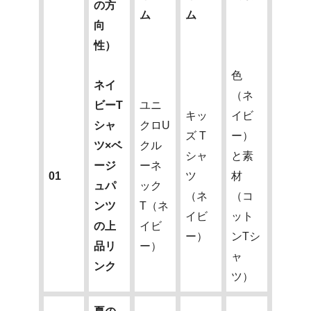
の方
ム
ム
向
性）
色
ネイ
（ネ
ビーT
ユニ
キッ
イビ
シャ
クロU
ズ T
ー）
ツ×ベ
クル
シャ
と素
ージ
ーネ
01
ツ
材
ュパ
ック
（ネ
（コ
ンツ
T（ネ
イビ
ット
の上
イビ
ー）
ンTシ
品リ
ー）
ャ
ンク
ツ）