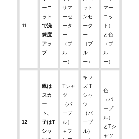
ーニ
サマ
ット
マー
ット
ーセ
ンセ
ニッ
11
で洗
ータ
ータ
ト）
練度
ー
ー
と色
アッ
（ブ
（ブ
（ブ
プ
ル
ル
ル
ー）
ー）
ー）
キッ
親は
Tシャ
ズ T
色
スカ
ツ
シャ
（パ
ー
（パ
ツ
ープ
ト、
ープ
（パ
ル）
12
子はT
ル）
ープ
とTシ
シャ
＋フ
ル）
ャツ