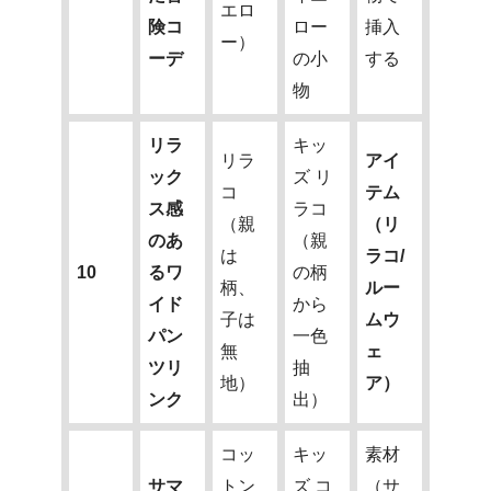
エロ
険コ
ロー
挿入
ー）
ーデ
の小
する
物
リラ
キッ
リラ
アイ
ック
ズ リ
コ
テム
ス感
ラコ
（親
（リ
のあ
（親
は
ラコ/
10
るワ
の柄
柄、
ルー
イド
から
子は
ムウ
パン
一色
無
ェ
ツリ
抽
地）
ア）
ンク
出）
コッ
キッ
素材
サマ
トン
ズ コ
（サ