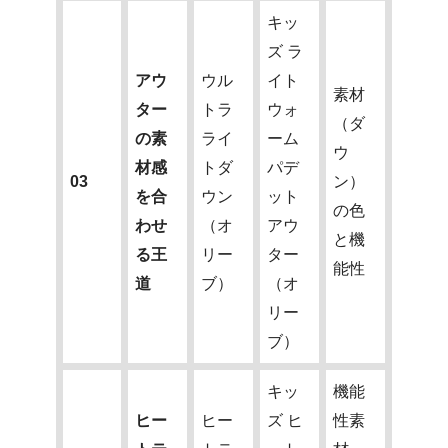
キッ
ズ ラ
アウ
ウル
イト
素材
ター
トラ
ウォ
（ダ
の素
ライ
ーム
ウ
材感
トダ
パデ
03
ン）
を合
ウン
ット
の色
わせ
（オ
アウ
と機
る王
リー
ター
能性
道
ブ）
（オ
リー
ブ）
キッ
機能
ヒー
ヒー
ズ ヒ
性素