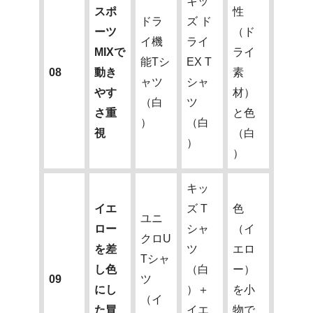
キッ
スポ
性
ドラ
ズ ド
ーツ
（ド
イ機
ライ
MIXで
ライ
能Tシ
EX T
08
動き
素
ャツ
シャ
やす
材）
（白
ツ
さ重
と色
）
（白
視
（白
）
）
キッ
イエ
ズ T
色
ユニ
ロー
シャ
（イ
クロU
を差
ツ
エロ
Tシャ
し色
（白
ー）
09
ツ
にし
）＋
を小
（イ
た冒
イエ
物で