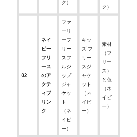
ク）
ク）
ファ
ーリ
ネイ
ーフ
キッ
素材
ビー
リー
ズ フ
（フ
フリ
スフ
リー
リー
ース
ルジ
スジ
ス）
02
のア
ップ
ャケ
と色
クテ
ジャ
ット
（ネ
ィブ
ケッ
（ネ
イビ
リン
ト
イビ
ー）
ク
（ネ
ー）
イビ
ー）