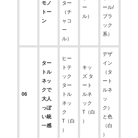
モノ
ター
ー
ール/
トー
（チ
ル）
ブラ
ン
ャコ
ック
ー
系）
ル）
デザ
ヒー
ター
イン
トテ
キッ
トル
（タ
ック
ズ タ
ネッ
ート
ター
ート
クで
ルネ
06
トル
ルネ
大人
ッ
ネッ
ック
っぽ
ク）
ク
T（白
い統
と色
T（白
）
一感
（白
）
）