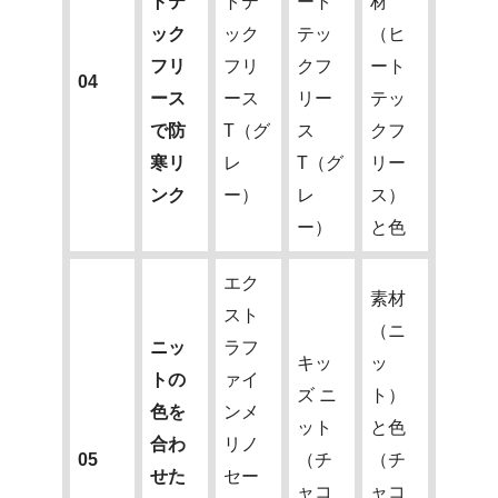
トテ
トテ
ート
材
ック
ック
テッ
（ヒ
フリ
フリ
クフ
ート
04
ース
ース
リー
テッ
で防
T（グ
ス
クフ
寒リ
レ
T（グ
リー
ンク
ー）
レ
ス）
ー）
と色
エク
素材
スト
（ニ
ニッ
ラフ
キッ
ッ
トの
ァイ
ズ ニ
ト）
色を
ンメ
ット
と色
合わ
リノ
05
（チ
（チ
せた
セー
ャコ
ャコ