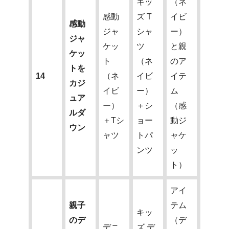
キッ
（ネ
感動
ズ T
イビ
感動
ジャ
シャ
ー）
ジャ
ケッ
ツ
と親
ケッ
ト
（ネ
のア
トを
14
（ネ
イビ
イテ
カジ
イビ
ー）
ム
ュア
ー）
＋シ
（感
ルダ
＋Tシ
ョー
動ジ
ウン
ャツ
トパ
ャケ
ンツ
ッ
ト）
アイ
親子
テム
キッ
のデ
（デ
デニ
ズ デ