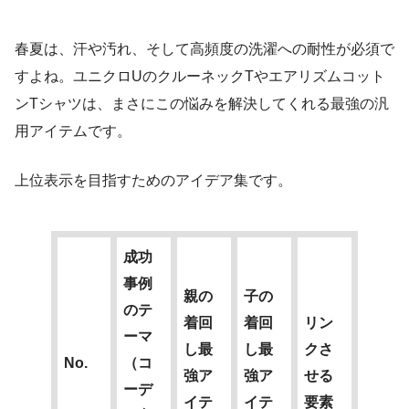
春夏は、汗や汚れ、そして高頻度の洗濯への耐性が必須で
すよね。ユニクロUのクルーネックTやエアリズムコット
ンTシャツは、まさにこの悩みを解決してくれる最強の汎
用アイテムです。
上位表示を目指すためのアイデア集です。
成功
事例
親の
子の
のテ
着回
着回
リン
ーマ
し最
し最
クさ
No.
（コ
強ア
強ア
せる
ーデ
イテ
イテ
要素