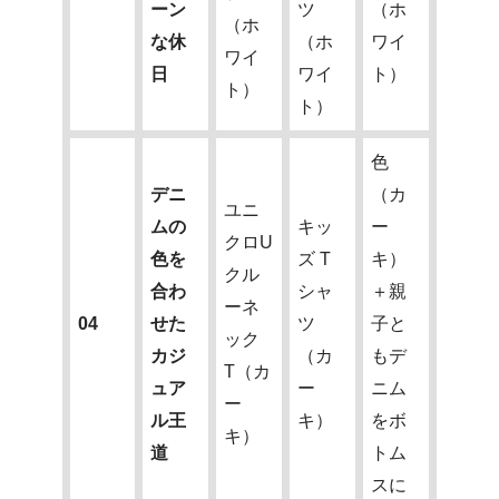
ーン
ツ
（ホ
（ホ
な休
（ホ
ワイ
ワイ
日
ワイ
ト）
ト）
ト）
色
デニ
（カ
ユニ
ムの
キッ
ー
クロU
色を
ズ T
キ）
クル
合わ
シャ
＋親
ーネ
04
せた
ツ
子と
ック
カジ
（カ
もデ
T（カ
ュア
ー
ニム
ー
ル王
キ）
をボ
キ）
道
トム
スに