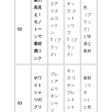
夏の
エア
キッ
高見
色
リズ
ズ コ
え！
（ブ
ムコ
ット
モノ
ラッ
ット
ンリ
02
トー
ク）
ン
ブ
ンで
と快
T（ブ
T（ブ
素材
適な
ラッ
ラッ
感リ
素材
ク）
ク）
ンク
キッ
プレ
ホワ
ズ リ
素材
ミア
イト
ネン
（リ
ムリ
シャ
ブレ
ネ
ネン
ツの
ンド
ン）
03
シャ
クリ
シャ
と色
ツ