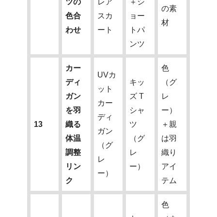
ツの
レア
＋シ
の素
色合
スカ
ョー
材
わせ
ート
トパ
ンツ
カー
色
UVカ
ディ
キッ
（グ
ット
ガン
ズ T
レ
カー
を羽
シャ
ー）
ディ
13
織る
ツ
＋親
ガン
体温
（グ
は羽
（グ
調整
レ
織り
レ
リン
ー）
アイ
ー）
ク
テム
色