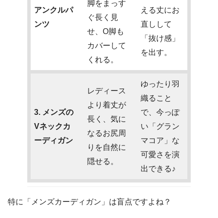
脚をまっす
アンクルパ
える丈にお
ぐ長く見
ンツ
直しして
せ、O脚も
「抜け感」
カバーして
を出す。
くれる。
ゆったり羽
レディース
織ること
より着丈が
3. メンズの
で、今っぽ
長く、気に
Vネックカ
い「グラン
なるお尻周
ーディガン
マコア」な
りを自然に
可愛さを演
隠せる。
出できる♪
特に「メンズカーディガン」は盲点ですよね？