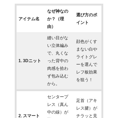
なぜ神なの
選び方のポ
アイテム名
か？（理
イント
由）
縫い目がな
顔色がくす
い立体編み
まない白や
で、丸くな
ライトグレ
1. 3Dニット
った背中の
ーを選んで
肉感を拾わ
レフ板効果
ず包み込む
を狙う！
から。
センタープ
足首（アキ
レス（真ん
レス腱）が
中の線）が
2. スマート
チラッと見