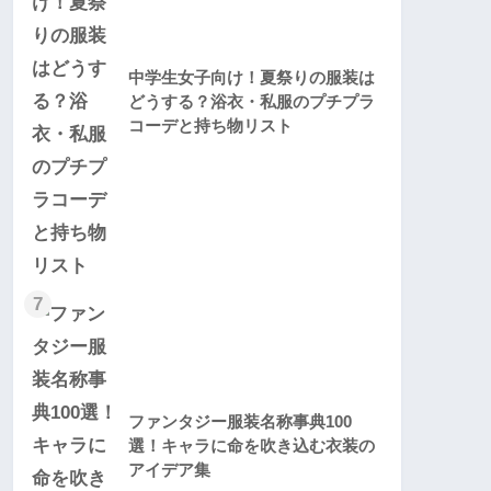
中学生女子向け！夏祭りの服装は
どうする？浴衣・私服のプチプラ
コーデと持ち物リスト
7
ファンタジー服装名称事典100
選！キャラに命を吹き込む衣装の
アイデア集