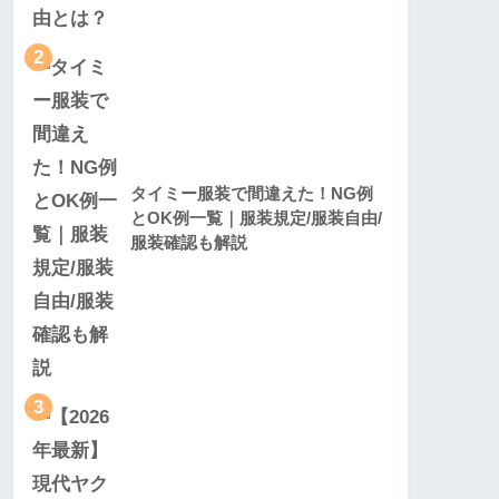
2
タイミー服装で間違えた！NG例
とOK例一覧｜服装規定/服装自由/
服装確認も解説
3