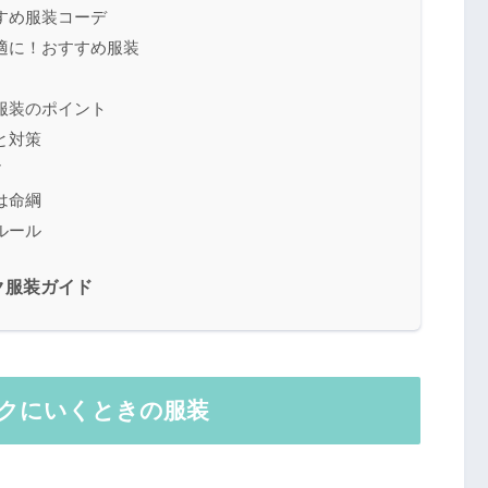
すめ服装コーデ
適に！おすすめ服装
服装のポイント
と対策
ア
は命綱
ルール
ク服装ガイド
クにいくときの服装