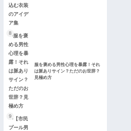
8
服を褒める男性心理を暴露！それ
は脈ありサイン？ただのお世辞？
見極め方
9