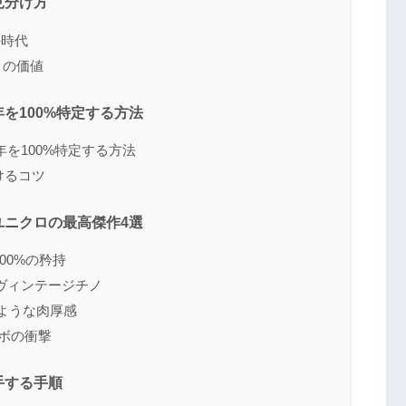
見分け方
の時代
na」の価値
を100%特定する方法
を100%特定する方法
分けるコツ
ユニクロの最高傑作4選
00%の矜持
ヴィンテージチノ
のような肉厚感
ラボの衝撃
手する手順