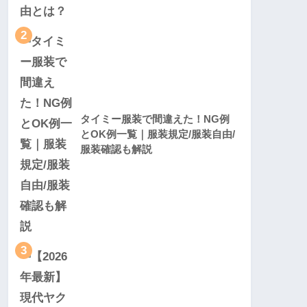
2
タイミー服装で間違えた！NG例
とOK例一覧｜服装規定/服装自由/
服装確認も解説
3