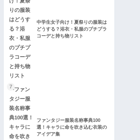
中学生女子向け！夏祭りの服装は
どうする？浴衣・私服のプチプラ
コーデと持ち物リスト
7
ファンタジー服装名称事典100
選！キャラに命を吹き込む衣装の
アイデア集