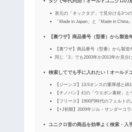
タグで年代判別！オールドユニクロの
首元の「ネックタグ」で見分ける3つ
「Made in Japan」と「Made in Chi
【裏ワザ】商品番号（型番）から製造年
【裏ワザ】商品番号（型番）から製造年
同じ「3」でも2003年か2013年か見
検索してでも手に入れたい！オールド
【ジーンズ】13.5オンスの重厚感と綿1
【チノパン】幻の「ウエポン素材」と
【フリース】1900円時代のフェルト
【+J初期】2009年ジル・サンダーコ
ユニクロ昔の商品を効率よく検索・入