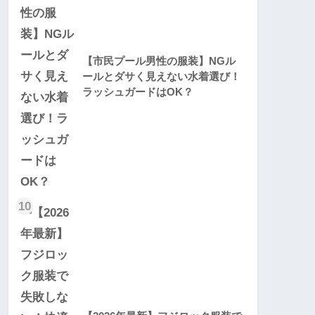
【市民プール男性の服装】NGル
ールとダサく見えない水着選び！
ラッシュガードはOK？
10